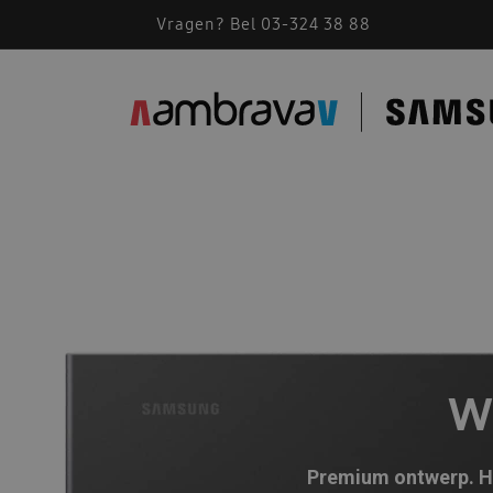
Vragen? Bel 03-324 38 88
W
Premium ontwerp. Hi