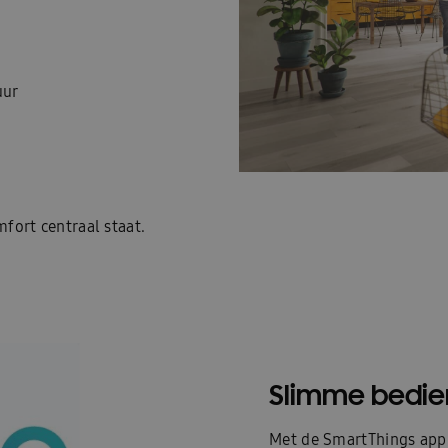
uur
fort centraal staat.
Slimme bedie
Met de SmartThings app