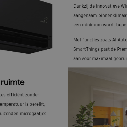
Dankzij de innovatieve Wi
aangenaam binnenklimaat z
een minimum wordt beper
Met functies zoals AI Aut
SmartThings past de Prem
aan voor maximaal gebru
 ruimte
es efficiënt zonder
emperatuur is bereikt,
 duizenden microgaatjes