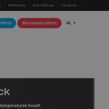
s
Referenties
Over Ambrava
Vacatures
Offerte
Warmtepomp Offerte
ck
 temperaturen houdt.