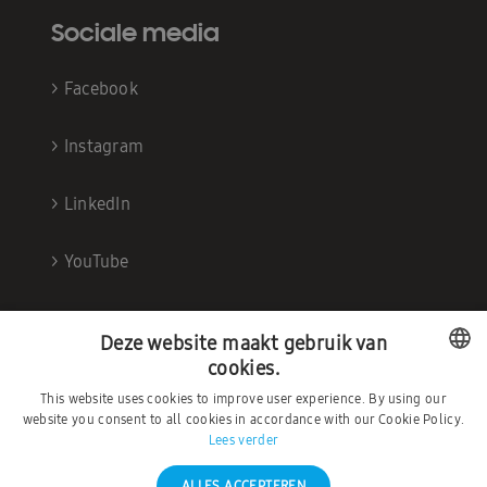
Sociale media
>
Facebook
>
Instagram
>
LinkedIn
>
YouTube
Deze website maakt gebruik van
cookies.
This website uses cookies to improve user experience. By using our
DUTCH
website you consent to all cookies in accordance with our Cookie Policy.
Lees verder
FRENCH
ALLES ACCEPTEREN