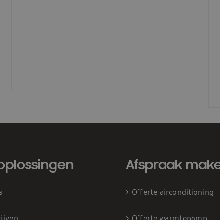
oplossingen
Afspraak mak
is
>
Offerte airconditioning
ijven
>
Offerte warmtepomp