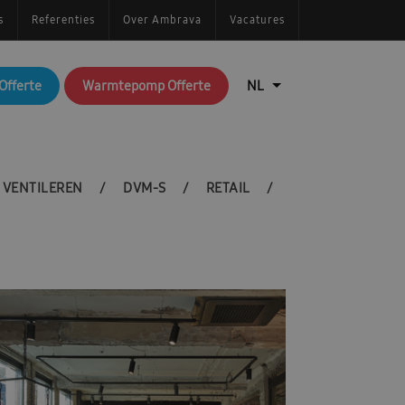
s
Referenties
Over Ambrava
Vacatures
Offerte
Warmtepomp Offerte
VENTILEREN
DVM-S
RETAIL