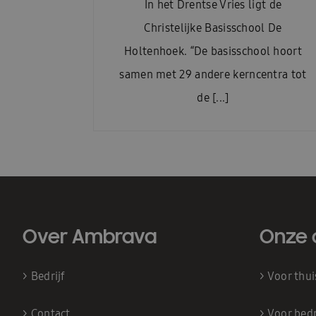
In het Drentse Vries ligt de
Christelijke Basisschool De
Holtenhoek. “De basisschool hoort
samen met 29 andere kerncentra tot
de [...]
Over Ambrava
Onze 
>
Bedrijf
>
Voor thu
>
Contact
>
Voor bedr