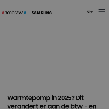
Btw-verhoging van 6%
naar 21% op
warmtepompen in 2025
Warmtepomp in 2025? Dit
verandert er aan de btw – en