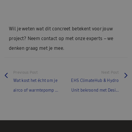
Wil je weten wat dit concreet betekent voor jouw
project? Neem contact op met onze experts – we
denken graag met je mee.
Previous Post
Next Post
Wat kost het écht om je
EHS ClimateHub & Hydro
airco of warmtepomp ...
Unit bekroond met Desi...