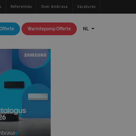
s
Referenties
Over Ambrava
Vacatures
Offerte
Warmtepomp Offerte