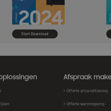
Start Download
oplossingen
Afspraak mak
is
>
Offerte airconditioning
ijven
>
Offerte warmtepomp