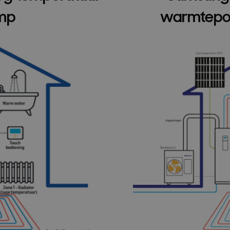
mp
warmtepo