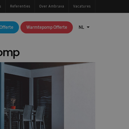
s
Referenties
Over Ambrava
Vacatures
Offerte
Warmtepomp Offerte
pomp