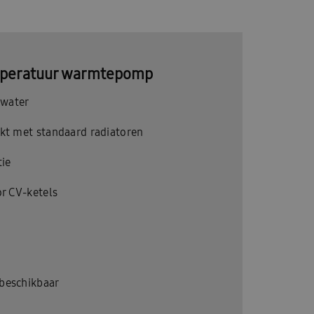
peratuur warmtepomp
 water
rkt met standaard radiatoren
tie
or CV-ketels
beschikbaar