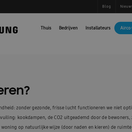
Blog
Nieuw
Thuis
Bedrijven
Installateurs
Airco 
eren?
ndheid: zonder gezonde, frisse lucht functioneren we niet opt
ervuiling: kookdampen, de CO2 uitgeademd door de bewoners, z
e woning op natuurlijke wijze (door naden en kieren) de ruimt