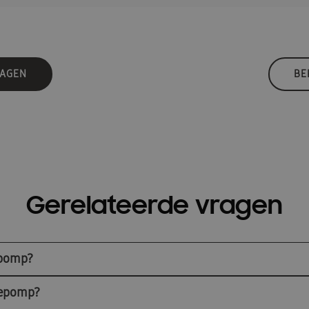
RAGEN
BE
Gerelateerde vragen
epomp?
mtepomp?