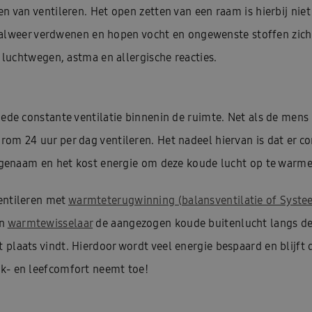
en van ventileren. Het open zetten van een raam is hierbij ni
ht alweer verdwenen en hopen vocht en ongewenste stoffen zich
e luchtwegen, astma en allergische reacties.
oede constante ventilatie binnenin de ruimte. Net als de men
om 24 uur per dag ventileren. Het nadeel hiervan is dat er c
angenaam en het kost energie om deze koude lucht op te warme
entileren met
warmteterugwinning (balansventilatie of Syste
en
warmtewisselaar
de aangezogen koude buitenlucht langs de
 plaats vindt. Hierdoor wordt veel energie bespaard en blij
k- en leefcomfort neemt toe!