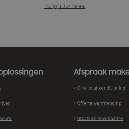
+32 (0)3-324 38 88.
oplossingen
Afspraak mak
is
>
Offerte airconditioning
ijven
>
Offerte warmtepomp
iseurs
>
Brochure downloaden