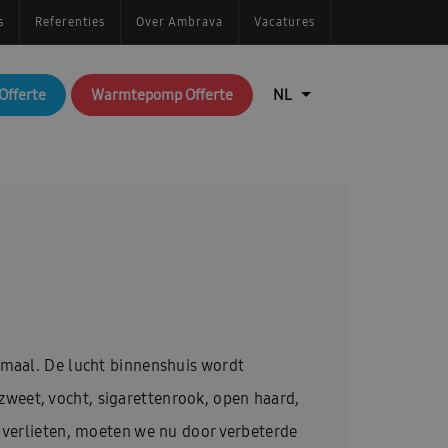
s
Referenties
Over Ambrava
Vacatures
Offerte
Warmtepomp Offerte
imaal. De lucht binnenshuis wordt
weet, vocht, sigarettenrook, open haard,
e verlieten, moeten we nu door verbeterde