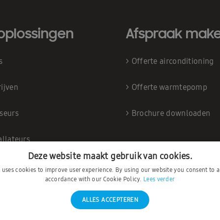
oplossingen
Afspraak mak
is
>
Offerte airconditioning
ijven
>
Offerte warmtepomp
iseurs
>
Brochure downloaden
allateurs
Deze website maakt gebruik van cookies.
e uses cookies to improve user experience. By using our website you consent to al
accordance with our Cookie Policy.
Lees verder
ALLES ACCEPTEREN