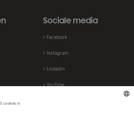
en
Sociale media
>
Facebook
>
Instagram
>
LinkedIn
>
YouTube
l cookies in
DUTCH
FRENCH