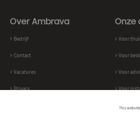
Over Ambrava
Onze 
>
Bedrijf
>
Voor thu
>
Contact
>
Voor bedr
>
Vacatures
>
Voor adv
>
Privacy
>
Voor inst
This websit