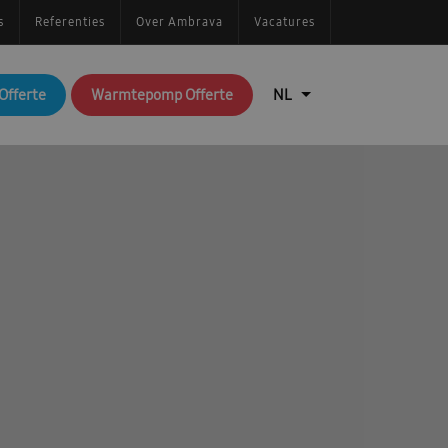
s
Referenties
Over Ambrava
Vacatures
Offerte
Warmtepomp Offerte