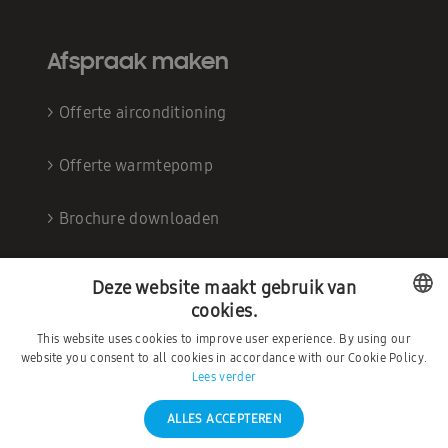
Afspraak maken
>
Offerte airconditioning
>
Offerte warmtepomp
>
Brochure downloaden
Deze website maakt gebruik van
cookies.
This website uses cookies to improve user experience. By using our
Sociale media
DUTCH
website you consent to all cookies in accordance with our Cookie Policy.
Lees verder
FRENCH
>
Facebook
ALLES ACCEPTEREN