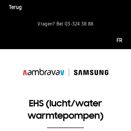
Terug
Vragen? Bel 03-324 38 88
FR
EHS (lucht/water
warmtepompen)