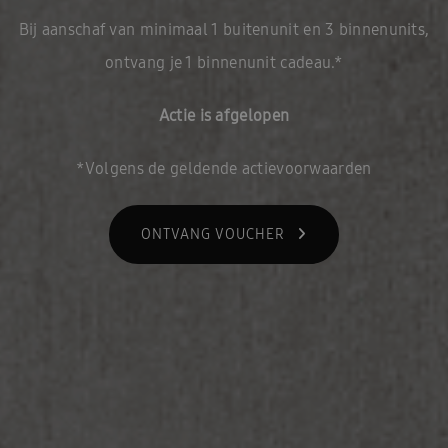
Bij aanschaf van minimaal 1 buitenunit en 3 binnenunits,
ontvang je 1 binnenunit cadeau.*
Actie is afgelopen
*Volgens de geldende actievoorwaarden
ONTVANG VOUCHER