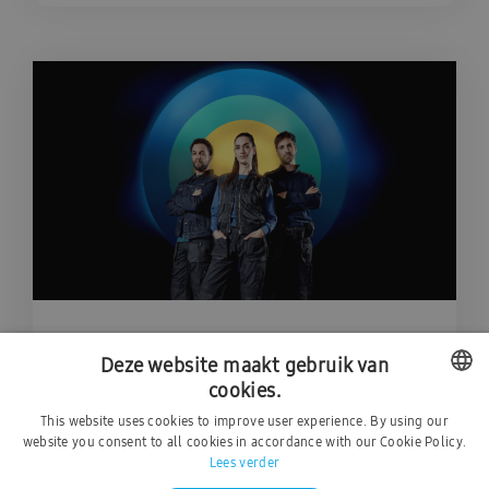
AMBRAVA | SAMSUNG portaal
Deze website maakt gebruik van
cookies.
Bezoek onze handige installateursportaal
This website uses cookies to improve user experience. By using our
DUTCH
voor meer info.
website you consent to all cookies in accordance with our Cookie Policy.
Lees verder
FRENCH