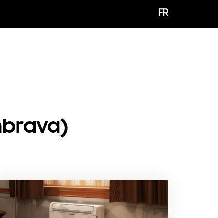
FR
brava)